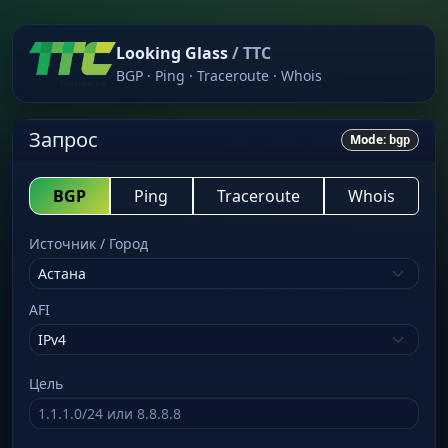
Looking Glass
/ TTC
BGP · Ping · Traceroute · Whois
Запрос
Mode:
bgp
BGP
Ping
Traceroute
Whois
Источник / Город
AFI
Цель